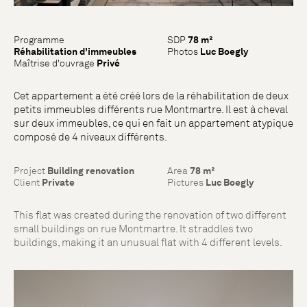
Programme
SDP
78 m²
Réhabilitation d'immeubles
Photos
Luc Boegly
Maîtrise d'ouvrage
Privé
Cet appartement a été créé lors de la réhabilitation de deux
petits immeubles différents rue Montmartre. Il est à cheval
sur deux immeubles, ce qui en fait un appartement atypique
composé de 4 niveaux différents.
Project
Building renovation
Area
78 m²
Client
Private
Pictures
Luc Boegly
This flat was created during the renovation of two different
small buildings on rue Montmartre. It straddles two
buildings, making it an unusual flat with 4 different levels.