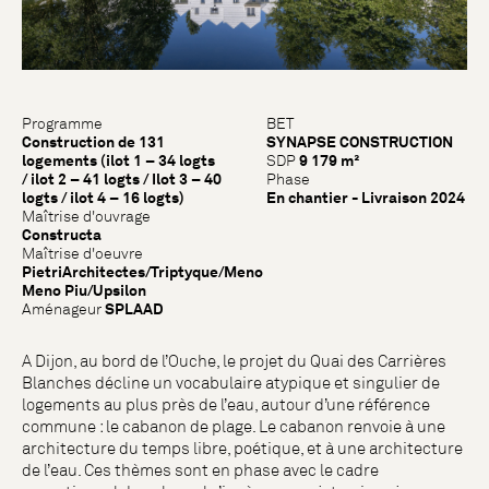
Programme
BET
Construction de 131
SYNAPSE CONSTRUCTION
logements (ilot 1 – 34 logts
SDP
9 179 m²
/ ilot 2 – 41 logts / Ilot 3 – 40
Phase
logts / ilot 4 – 16 logts)
En chantier - Livraison 2024
Maîtrise d'ouvrage
Constructa
Maîtrise d'oeuvre
PietriArchitectes/Triptyque/Meno
Meno Piu/Upsilon
Aménageur
SPLAAD
A Dijon, au bord de l’Ouche, le projet du Quai des Carrières
Blanches décline un vocabulaire atypique et singulier de
logements au plus près de l’eau, autour d’une référence
commune : le cabanon de plage. Le cabanon renvoie à une
architecture du temps libre, poétique, et à une architecture
de l’eau. Ces thèmes sont en phase avec le cadre