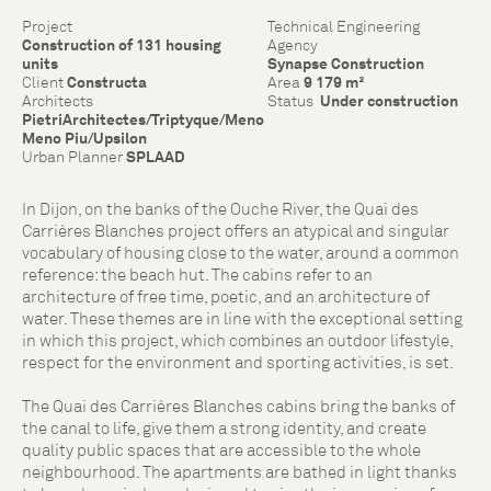
Project
Technical Engineering
Construction of 131 housing
Agency
units
Synapse Construction
Client
Constructa
Area
9 179 m²
Architects
Status
Under construction
PietriArchitectes/Triptyque/Meno
Meno Piu/Upsilon
Urban Planner
SPLAAD
In Dijon, on the banks of the Ouche River, the Quai des
Carrières Blanches project offers an atypical and singular
vocabulary of housing close to the water, around a common
reference: the beach hut. The cabins refer to an
architecture of free time, poetic, and an architecture of
water. These themes are in line with the exceptional setting
in which this project, which combines an outdoor lifestyle,
respect for the environment and sporting activities, is set.
The Quai des Carrières Blanches cabins bring the banks of
the canal to life, give them a strong identity, and create
quality public spaces that are accessible to the whole
neighbourhood. The apartments are bathed in light thanks